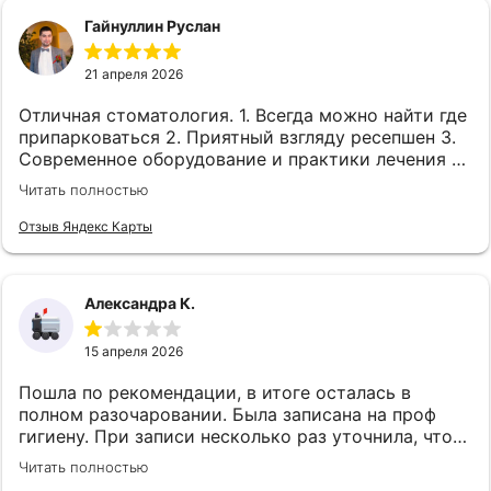
Гайнуллин Руслан
21 апреля 2026
Отличная стоматология. 1. Всегда можно найти где
припарковаться 2. Приятный взгляду ресепшен 3.
Современное оборудование и практики лечения 4.
Профессиональный кадровый состав 5. На работы,
Читать полностью
есть гарантия 6. Приятные цены,, три шкуры не
берут,, 7. Лечим зубы там с супругой , ни разу не
Отзыв Яндекс Карты
было нареканий.
Александра К.
15 апреля 2026
Пошла по рекомендации, в итоге осталась в
полном разочаровании. Была записана на проф
гигиену. При записи несколько раз уточнила, что
мне необходима чистка AirFlow, т.к. у меня виниры,
Читать полностью
на что администратор сказала, что врач сам