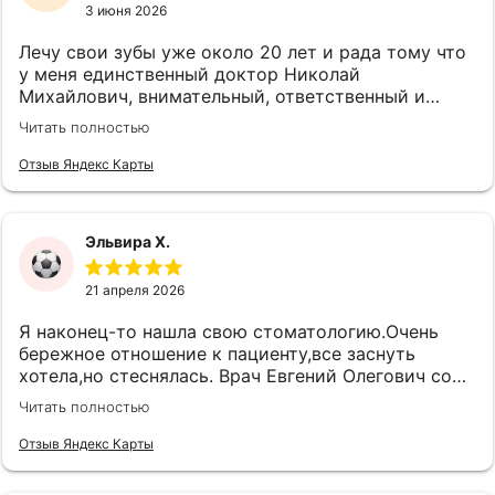
3 июня 2026
Лечу свои зубы уже около 20 лет и рада тому что
у меня единственный доктор Николай
Михайлович, внимательный, ответственный и
очень грамотный специалист. Желаю дальнейшей
Читать полностью
успешной работы, процветания!!!
Отзыв Яндекс Карты
Эльвира Х.
21 апреля 2026
Я наконец-то нашла свою стоматологию.Очень
бережное отношение к пациенту,все заснуть
хотела,но стеснялась. Врач Евгений Олегович со
своими золотыми руками творит чудеса. Везде
Читать полностью
чистота и комфорт,как в раю
Отзыв Яндекс Карты