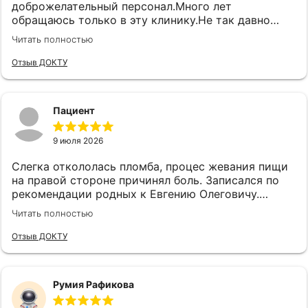
доброжелательный персонал.Много лет
обращаюсь только в эту клинику.Не так давно
пришлось придти на удаление. Сколько было
Читать полностью
страха и переживаний, но удалили так, что ничего
не заметила. Врач Саженков Евгений Олегович. . А
Отзыв ДОКТУ
у врача -ортопеда Михалева Николая
Михайловича просто золотые руки. Всегда
успокоит, поддержит, посоветует и сделает
Пациент
на 10+. Большое спасибо всему персоналу клиники
Белый Клык
9 июля 2026
Слегка откололась пломба, процес жевания пищи
на правой стороне причинял боль. Записался по
рекомендации родных к Евгению Олеговичу.
Доктор осмотрел, спросил что беспокоит, сделал
Читать полностью
снимок, объяснил почему болит и что он будет
делать, озвучил приблизительную цену которая
Отзыв ДОКТУ
меня более чем устраивала. Доктор внимателен к
сигналам пациента, вежлив, в стоматологическом
кресле себя чувствуешь комфортно. Буду лечить
Румия Рафикова
зубы у Евгения Олеговича, рекомендую как
профессионала своего дела.