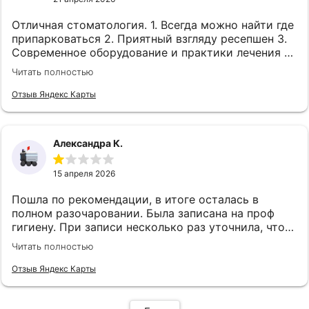
Отличная стоматология. 1. Всегда можно найти где
припарковаться 2. Приятный взгляду ресепшен 3.
Современное оборудование и практики лечения 4.
Профессиональный кадровый состав 5. На работы,
Читать полностью
есть гарантия 6. Приятные цены,, три шкуры не
берут,, 7. Лечим зубы там с супругой , ни разу не
Отзыв Яндекс Карты
было нареканий.
Александра К.
15 апреля 2026
Пошла по рекомендации, в итоге осталась в
полном разочаровании. Была записана на проф
гигиену. При записи несколько раз уточнила, что
мне необходима чистка AirFlow, т.к. у меня виниры,
Читать полностью
на что администратор сказала, что врач сам
посмотрит и решит какую чистку делать. (Для
Отзыв Яндекс Карты
виниров всегда делается airflow). Придя на прием,
врач несколько раз комментировала, цитата «ого,