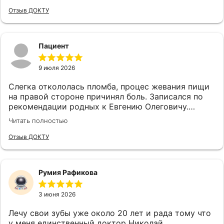
не заметила. Врач Саженков Евгений Олегович. . А
Отзыв ДОКТУ
у врача -ортопеда Михалева Николая
Михайловича просто золотые руки. Всегда
успокоит, поддержит, посоветует и сделает
Пациент
на 10+. Большое спасибо всему персоналу клиники
Белый Клык
9 июля 2026
Слегка откололась пломба, процес жевания пищи
на правой стороне причинял боль. Записался по
рекомендации родных к Евгению Олеговичу.
Доктор осмотрел, спросил что беспокоит, сделал
Читать полностью
снимок, объяснил почему болит и что он будет
делать, озвучил приблизительную цену которая
Отзыв ДОКТУ
меня более чем устраивала. Доктор внимателен к
сигналам пациента, вежлив, в стоматологическом
кресле себя чувствуешь комфортно. Буду лечить
Румия Рафикова
зубы у Евгения Олеговича, рекомендую как
профессионала своего дела.
3 июня 2026
Лечу свои зубы уже около 20 лет и рада тому что
у меня единственный доктор Николай