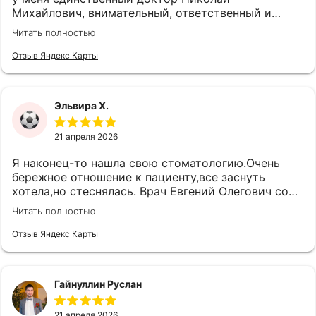
Михайлович, внимательный, ответственный и
очень грамотный специалист. Желаю дальнейшей
Читать полностью
успешной работы, процветания!!!
Отзыв Яндекс Карты
Эльвира Х.
21 апреля 2026
Я наконец-то нашла свою стоматологию.Очень
бережное отношение к пациенту,все заснуть
хотела,но стеснялась. Врач Евгений Олегович со
своими золотыми руками творит чудеса. Везде
Читать полностью
чистота и комфорт,как в раю
Отзыв Яндекс Карты
Гайнуллин Руслан
21 апреля 2026