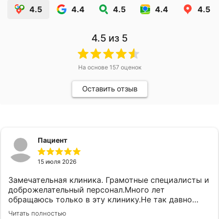
4.5
4.4
4.5
4.4
4.5
4.5
из 5
На основе
157
оценок
Оставить отзыв
Пациент
15 июля 2026
Замечательная клиника. Грамотные специалисты и
доброжелательный персонал.Много лет
обращаюсь только в эту клинику.Не так давно
пришлось придти на удаление. Сколько было
Читать полностью
страха и переживаний, но удалили так, что ничего