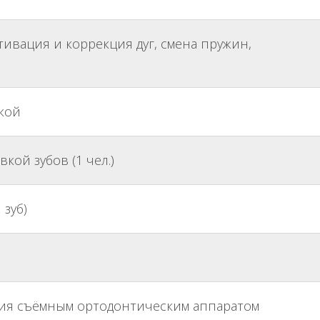
ивация и коррекция дуг, смена пружин,
кой
кой зубов (1 чел.)
 зуб)
ия съёмным ортодонтическим аппаратом