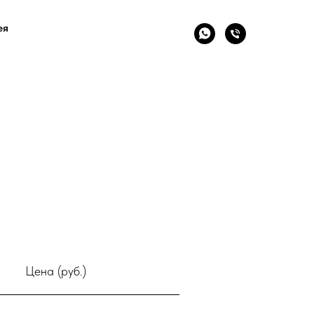
ея
Цена (руб.)