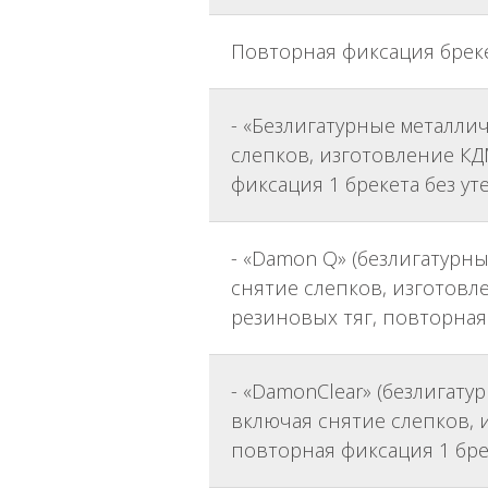
Повторная фиксация бреке
- «Безлигатурные металли
слепков, изготовление КД
фиксация 1 брекета без ут
- «Damon Q» (безлигатурн
снятие слепков, изготовле
резиновых тяг, повторная
- «DamonClear» (безлигату
включая снятие слепков, и
повторная фиксация 1 бре