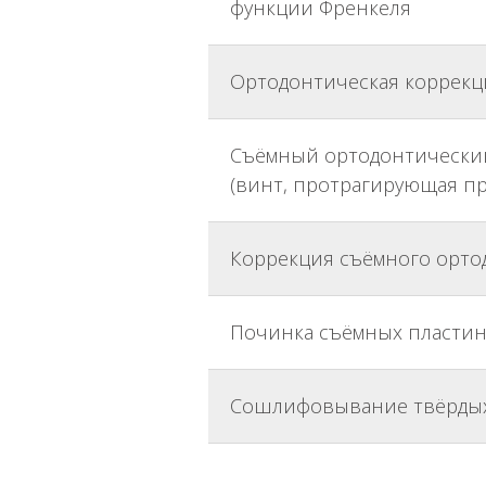
функции Френкеля
Ортодонтическая коррекц
Съёмный ортодонтический
(винт, протрагирующая пруж
Коррекция съёмного орто
Починка съёмных пластин
Сошлифовывание твёрдых т