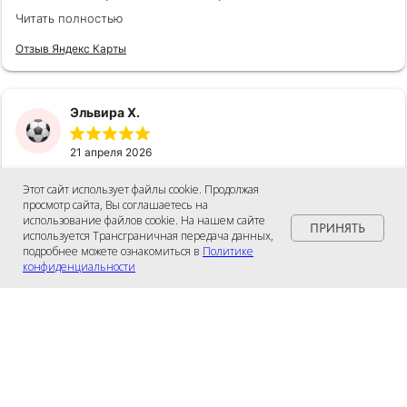
очень грамотный специалист. Желаю дальнейшей
Читать полностью
успешной работы, процветания!!!
Отзыв Яндекс Карты
Эльвира Х.
21 апреля 2026
Я наконец-то нашла свою стоматологию.Очень
Этот сайт использует файлы cookie. Продолжая
бережное отношение к пациенту,все заснуть
просмотр сайта, Вы соглашаетесь на
использование файлов cookie. На нашем сайте
хотела,но стеснялась. Врач Евгений Олегович со
ПРИНЯТЬ
используется Трансграничная передача данных,
своими золотыми руками творит чудеса. Везде
Читать полностью
подробнее можете ознакомиться в
Политике
чистота и комфорт,как в раю
конфиденциальности
Отзыв Яндекс Карты
Гайнуллин Руслан
21 апреля 2026