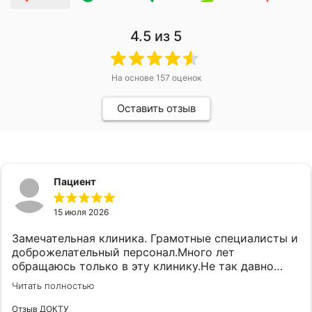
4.5
из 5
На основе
157
оценок
Оставить отзыв
Пациент
15 июля 2026
Замечательная клиника. Грамотные специалисты и
доброжелательный персонал.Много лет
обращаюсь только в эту клинику.Не так давно
пришлось придти на удаление. Сколько было
Читать полностью
страха и переживаний, но удалили так, что ничего
не заметила. Врач Саженков Евгений Олегович. . А
Отзыв ДОКТУ