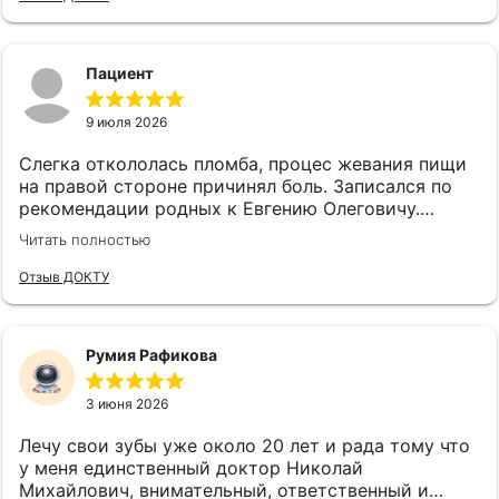
у врача -ортопеда Михалева Николая
Михайловича просто золотые руки. Всегда
успокоит, поддержит, посоветует и сделает
Пациент
на 10+. Большое спасибо всему персоналу клиники
Белый Клык
9 июля 2026
Слегка откололась пломба, процес жевания пищи
на правой стороне причинял боль. Записался по
рекомендации родных к Евгению Олеговичу.
Доктор осмотрел, спросил что беспокоит, сделал
Читать полностью
снимок, объяснил почему болит и что он будет
делать, озвучил приблизительную цену которая
Отзыв ДОКТУ
меня более чем устраивала. Доктор внимателен к
сигналам пациента, вежлив, в стоматологическом
кресле себя чувствуешь комфортно. Буду лечить
Румия Рафикова
зубы у Евгения Олеговича, рекомендую как
профессионала своего дела.
3 июня 2026
Лечу свои зубы уже около 20 лет и рада тому что
у меня единственный доктор Николай
Михайлович, внимательный, ответственный и